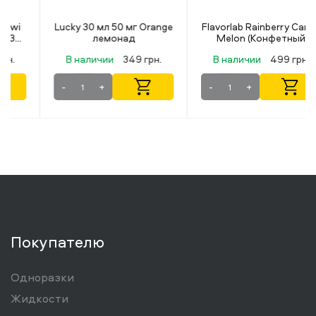
Lucky 30 мл 50 мг Orange
Flavorlab Rainberry Candy
лемонад
Melon (Конфетный
Арбуз) 30 мл 50 мг
В наличии
349 грн.
В наличии
499 грн.
-
+
-
+
Покупателю
Одноразки
Жидкости