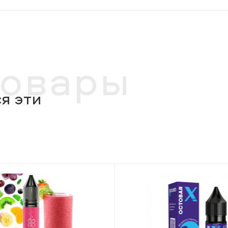
товары
я эти