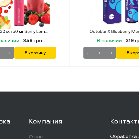
Octobar X Blueberry Menthol (Черника Ментол) 30 мл 50 мг
Lucky 30 мл 50 мг
В наличии
319 грн.
В наличии
3
+
В корзину
-
+
вка
Компания
Контакт
Обработка 
О нас