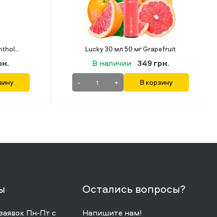
 Grapefruit
Flavorlab Rainberry Mint Lemon (Мята Лимон) 30 мл 50 мг
49 грн.
В наличии
499 грн.
В корзину
-
+
В корзину
ы
Остались вопросы?
заявок Пн-Пт с
Напишите нам!