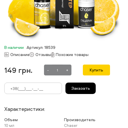
В наличии
Артикул: 18539
Описание
Отзывы
Похожие товары
149
грн.
-
+
Купить
Заказать
Характеристики:
Объем
Производитель
10 мл
Chaser