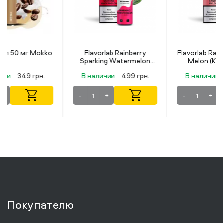
Flavorlab Rainberry
Flavorlab Rainberry Candy
Sparking Watermelon
Melon (Конфетный
(Искрящийся Арбуз) 30
Арбуз) 30 мл 50 мг
В наличии
499 грн.
В наличии
499 грн.
мл 50 мг
-
+
-
+
Покупателю