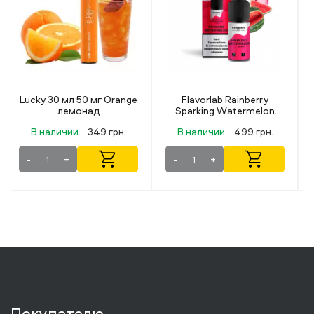
Flavorlab Rainberry
Octobar X Berry Mix
Sparking Watermelon
(Ягодный Микс) 30 мл 50
(Искрящийся Арбуз) 30
мг
В наличии
499 грн.
В наличии
319 грн.
мл 50 мг
-
+
-
+
Покупателю